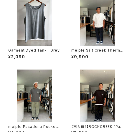
Garment Dyed Tank Grey
melple Salt Creek Thermal
Dolman Sleeve White メイ
¥2,090
¥9,900
プル
melple Pasadena Pocket
【再入荷！】ROCKCREEK “Paci
S/S（Venice） Black メイプル
fic State of Mind” USAコッ