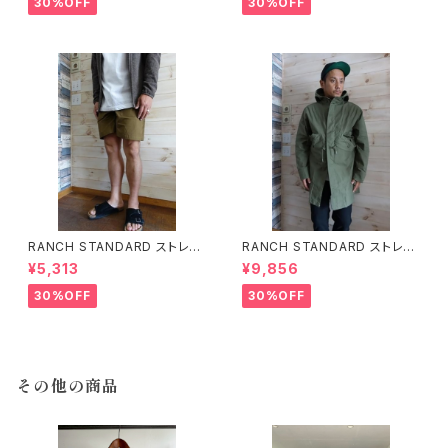
30%OFF
30%OFF
RANCH STANDARD ストレッ
RANCH STANDARD ストレッ
チライトツイルベイカーショーツ
チツイルルーズフィットM-51フィ
¥5,313
¥9,856
ランチスタンダード LIGHT BR
ールドコート ランチスタンダード
OWN
OLIVE
30%OFF
30%OFF
その他の商品