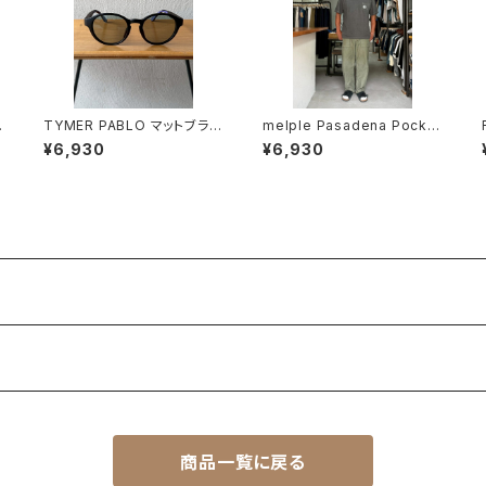
TYMER PABLO マットブラッ
melple Pasadena Pocket
ク ライトグリーン サングラス
S/S（Venice） Black メイプ
¥6,930
¥6,930
ル
商品一覧に戻る