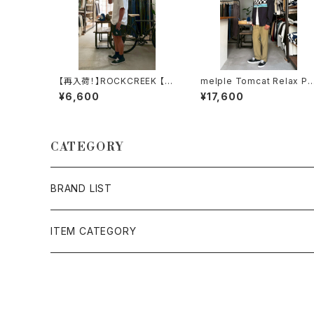
【再入荷！】ROCKCREEK 【R
melple Tomcat Relax Pa
C】ロゴ ナイロンイージーショ
nts Khaki メイプル トムキャ
¥6,600
¥17,600
ーツ BLACK ロッククリーク
ット リラックスパンツ カーキ
CATEGORY
BRAND LIST
AMERICAN NEEDLE
ITEM CATEGORY
Audience
アウター・ジャケット