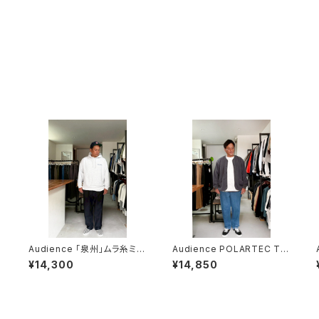
Audience 「泉州」ムラ糸ミリ
Audience POLARTEC Th
タリーバックサテン US ARM
ermal Pro ポーラテック ボア
¥14,300
¥14,850
Y イージーベイカーパンツ
ノーカラー ARMY ジャケット
『日本製』 ネイビー
Charcoal