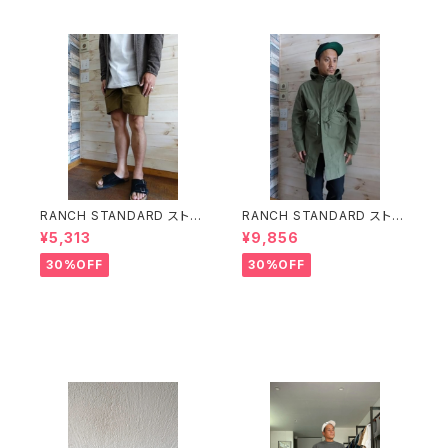
RANCH STANDARD ストレ
RANCH STANDARD ストレ
ッチライトツイルベイカーショ
ッチツイルルーズフィットM-51
¥5,313
¥9,856
ーツ ランチスタンダード LIG
フィールドコート ランチスタン
HT BROWN
ダード OLIVE
30%OFF
30%OFF