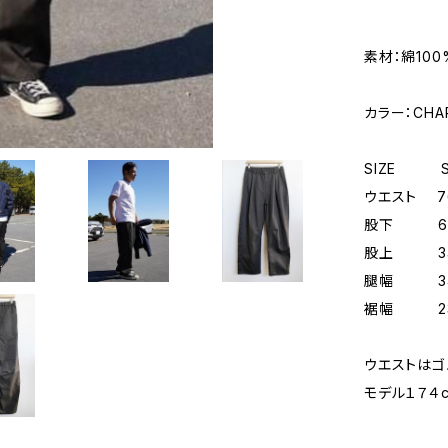
素材：綿100
カラー：CHA
SIZE
ウエスト 
股下 6
股上 3
腿幅 3
裾幅 23
ウエストはゴ
モデル１７４