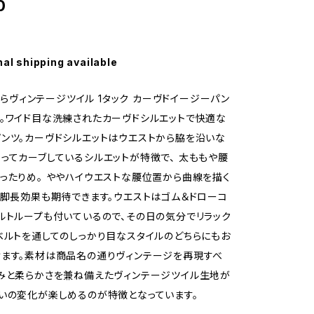
0
nal shipping available
eからヴィンテージツイル 1タック カーヴドイージーパン
。ワイド目な洗練されたカーヴドシルエットで快適な
ンツ。カーヴドシルエットはウエストから脇を沿いな
ってカーブしているシルエットが特徴で、 太ももや腰
ったりめ。 ややハイウエストな腰位置から曲線を描く
、脚長効果も期待できます。ウエストはゴム＆ドローコ
ルトループも付いているので、その日の気分でリラック
ベルトを通してのしっかり目なスタイルのどちらにもお
ます。素材は商品名の通りヴィンテージを再現すべ
みと柔らかさを兼ね備えたヴィンテージツイル生地が
いの変化が楽しめるのが特徴となっています。