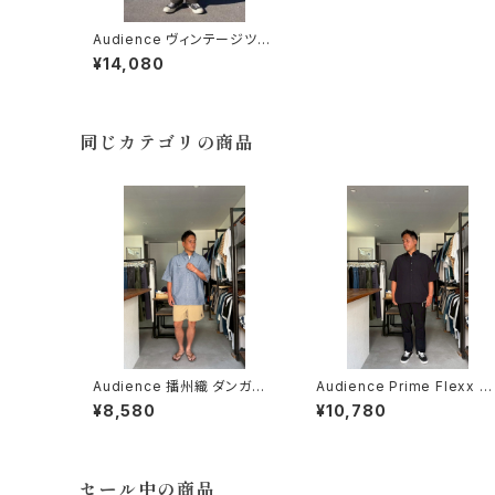
Audience ヴィンテージツイ
ル 1タック カーヴドイージー
¥14,080
パンツ オーディエンス CHAR
COAL
同じカテゴリの商品
Audience 播州織 ダンガリ
Audience Prime Flexx D
ー レギュラーカラー ボクシー
ot Air 2WAY ストレッチ レギ
¥8,580
¥10,780
Aライン ハーフスリーブ ワー
ュラーカラー ハーフスリーブ
クシャツ オーディエンス
シャツ オーディエンス
セール中の商品