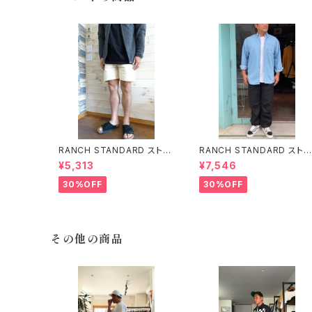
RANCH STANDARD ストレ
RANCH STANDARD ストレ
ッチライトツイルベイカーショ
ッチツイルM-51トラウザー ラ
¥5,313
¥7,546
ーツ ランチスタンダード ECR
ンチスタンダード BLACK
U
30%OFF
30%OFF
その他の商品