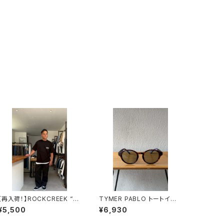
【再入荷！】ROCKCREEK “P
TYMER PABLO トートイス
acific State of Mind” US
ライトグリーン サングラス
¥5,500
¥6,930
AコットンTシャツ BLACK ロ
ッククリーク