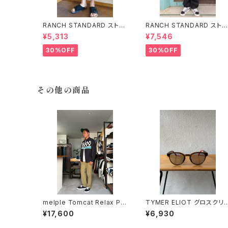
RANCH STANDARD ストレ
RANCH STANDARD ストレ
ッチライトツイルベイカーショ
ッチツイルM-51トラウザー ラ
¥5,313
¥7,546
ーツ ランチスタンダード ECR
ンチスタンダード BLACK
U
30%OFF
30%OFF
その他の商品
melple Tomcat Relax Pa
TYMER ELIOT グロスクリ
nts Khaki メイプル トムキャ
ブラウン ライトグレー サング
¥17,600
¥6,930
ット リラックスパンツ カーキ
ラス