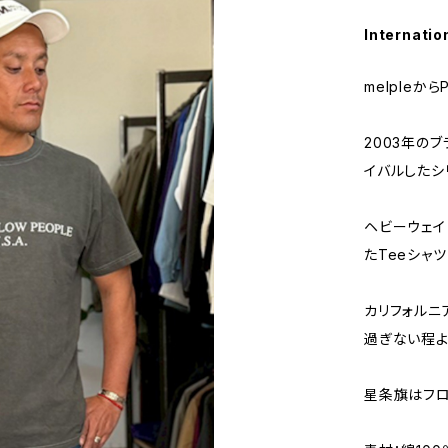
Internatio
melpleから
2003年の
イバルしたシ
ヘビーウェイ
たTeeシャ
カリフォルニ
過ぎない程よ
星条旗はフロ