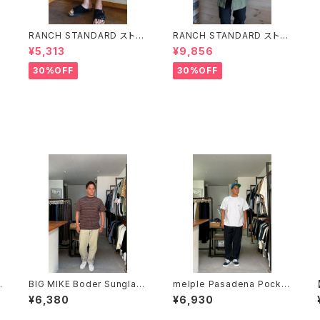
RANCH STANDARD ストレ
RANCH STANDARD ストレ
ッチライトツイルベイカーショ
ッチツイルルーズフィットM-51
¥5,313
¥9,856
ーツ ランチスタンダード LIG
フィールドコート ランチスタン
HT BROWN
ダード OLIVE
30%OFF
30%OFF
ア
BIG MIKE Boder Sunglas
melple Pasadena Pocket
ses Pocket S/S Tee BRN
S/S（Venice） Ash メイプル
¥6,380
¥6,930
×NVY ビッグマイク