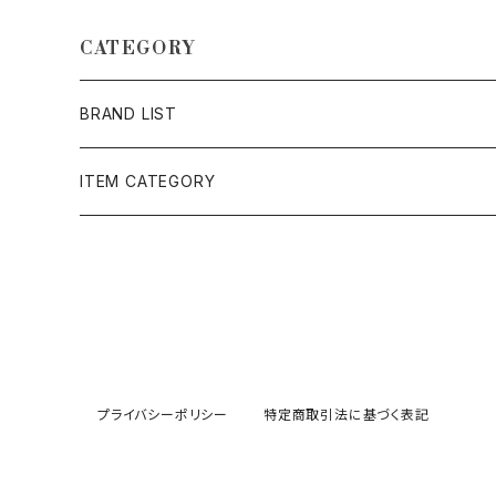
CATEGORY
BRAND LIST
AMERICAN NEEDLE
ITEM CATEGORY
Audience
アウター・ジャケット
BIGMIKE
スウェット・パーカー・長袖カットソー
BULL TRUNKS
シャツ
プライバシーポリシー
特定商取引法に基づく表記
FREERAGE
Tシャツ・半袖カットソー