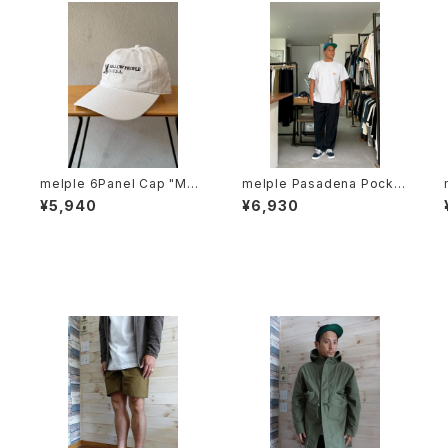
/
melple 6Panel Cap "MEL
melple Pasadena Pocket
LOW USA" White メイプル
S/S（Venice） Ash メイプル
¥5,940
¥6,930