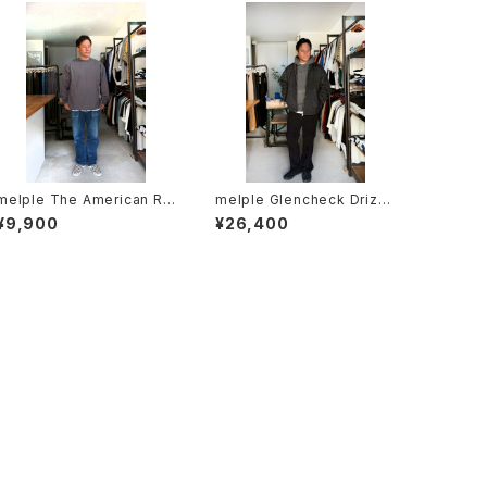
melple The American Rin
melple Glencheck Drizzl
ger L/S メイプル アメリカン
er Jacket メイプル
¥9,900
¥26,400
リンガーロングスリーブ Char
coal