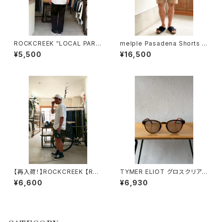
ROCKCREEK “LOCAL PAR
melple Pasadena Shorts メ
K” USAコットンTシャツ ASH
イプル 日本製 ベージュ
¥5,500
¥16,500
ロッククリーク
【再入荷！】ROCKCREEK 【RC】
TYMER ELIOT グロスクリアブ
ロゴ ナイロンイージーショーツ
ラウン ライトグレー サングラス
¥6,600
¥6,930
BLACK ロッククリーク