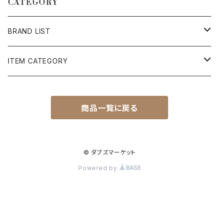
CATEGORY
BRAND LIST
AMERICAN NEEDLE
ITEM CATEGORY
Audience
アウター・ジャケット
商品一覧に戻る
BIGMIKE
スウェット・パーカー・長袖カットソー
BULL TRUNKS
シャツ
© ダブズマーケット
Powered by
FREERAGE
Tシャツ・半袖カットソー
HIGHLAND2000
ボトムス